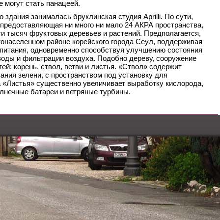
 могут стать панацеей.
 здания занималась бруклинская студия Aprilli. По сути,
 предоставляющая ни много ни мало 24 АКРА пространства,
и тысяч фруктовых деревьев и растений. Предполагается,
стонаселенном районе корейского города Сеул, поддерживая
 питания, одновременно способствуя улучшению состояния
оды и фильтрации воздуха. Подобно дереву, сооружение
ей: корень, ствол, ветви и листья. «Ствол» содержит
ния зелени, с пространством под установку для
 «Листья» существенно увеличивает выработку кислорода,
олнечные батареи и ветряные турбины.