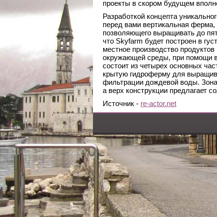
проекты в скором будущем вполне
Разработкой концепта уникального
перед вами вертикальная ферма,
позволяющего выращивать до пят
что Skyfarm будет построен в гу
местное производство продуктов
окружающей среды, при помощи в
состоит из четырех основных част
крытую гидроферму для выращива
фильтрации дождевой воды. Зона
а верх конструкции предлагает с
Источник -
re-actor.net