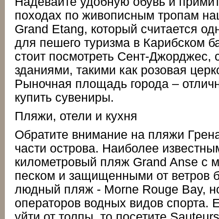
Надевайте удобную обувь и примит
походах по живописным тропам на
Grand Etang, который считается од
для пешего туризма в Карибском б
стоит посмотреть Сент-Джорджес, 
зданиями, такими как розовая церко
Рыночная площадь города – отличн
купить сувениры.
Пляжи, отели и кухня
Обратите внимание на пляжи Грен
части острова. Наиболее известным
километровый пляж Grand Anse с 
песком и защищенными от ветров 
людный пляж - Morne Rouge Bay, но
операторов водных видов спорта. 
уйти от толпы, то посетите Sauteur