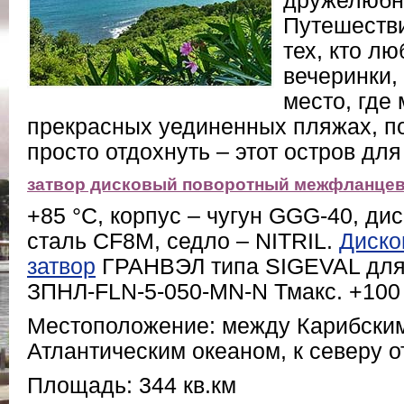
дружелюбн
Путешестви
тех, кто л
вечеринки,
место, где
прекрасных уединенных пляжах, п
просто отдохнуть – этот остров для
затвор дисковый поворотный межфланце
+85 °C, корпус – чугун GGG-40, д
сталь CF8M, седло – NITRIL.
Диско
затвор
ГРАНВЭЛ типа SIGEVAL для
ЗПНЛ-FLN-5-050-MN-N Тмакс. +100 
Местоположение: между Карибски
Атлантическим океаном, к северу о
Площадь: 344 кв.км