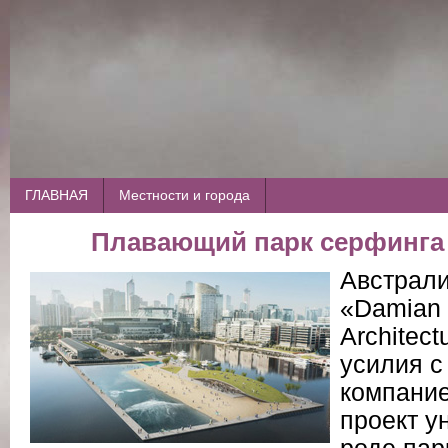
ГЛАВНАЯ
Местности и города
Плавающий парк серфинга
Австрали
«Damian 
Architec
усилия с
компание
проект у